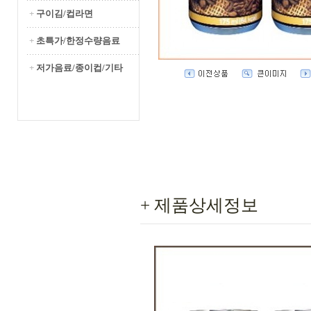
+
구이김/컵라면
+
초특가/한정수량음료
+
저가음료/종이컵/기타
+ 제품상세정보