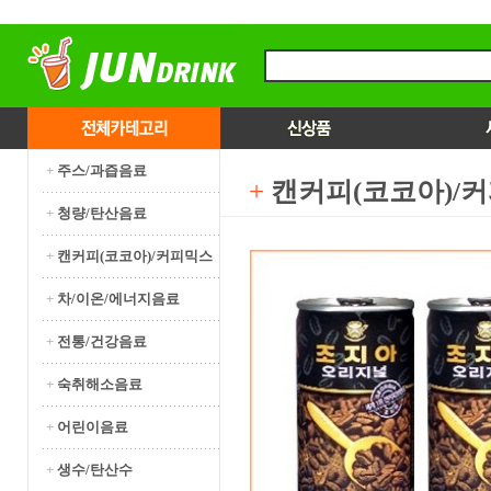
+
주스/과즙음료
+
캔커피(코코아)/
+
청량/탄산음료
+
캔커피(코코아)/커피믹스
+
차/이온/에너지음료
+
전통/건강음료
+
숙취해소음료
+
어린이음료
+
생수/탄산수