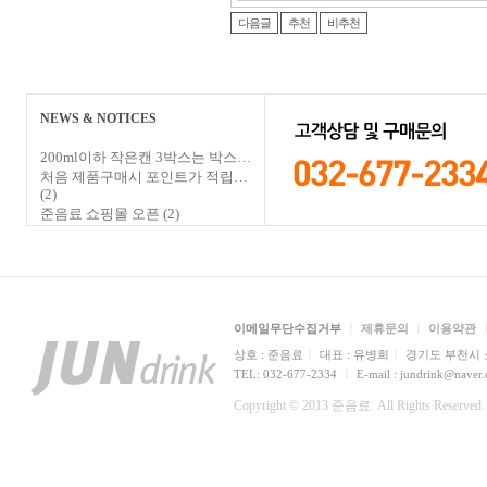
다음글
추천
비추천
NEWS & NOTICES
200ml이하 작은캔 3박스는 박스…
처음 제품구매시 포인트가 적립…
(2)
준음료 쇼핑몰 오픈
(2)
ㅣ
ㅣ
이메일무단수집거부
제휴문의
이용약관
ㅣ
ㅣ
상호 : 준음료
대표 : 유병희
경기도 부천시 소
ㅣ
TEL: 032-677-2334
E-mail : jundrink@naver
Copyright © 2013 준음료. All Rights Reserved.