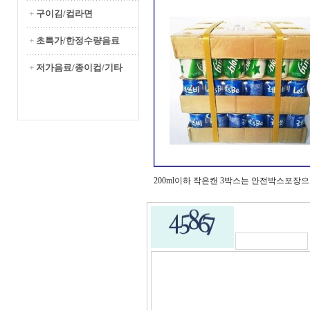
+
구이김/컵라면
+
초특가/한정수량음료
+
저가음료/종이컵/기타
200ml이하 작은캔 3박스는 안전박스포장