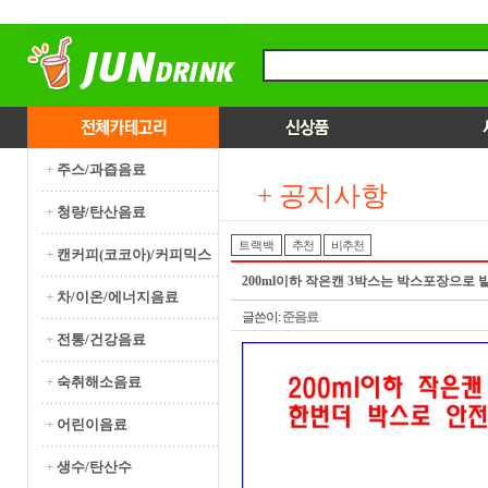
+
주스/과즙음료
+ 공지사항
+
청량/탄산음료
트랙백
추천
비추천
+
캔커피(코코아)/커피믹스
200ml이하 작은캔 3박스는 박스포장으로 
+
차/이온/에너지음료
글쓴이:
준음료
+
전통/건강음료
+
숙취해소음료
+
어린이음료
+
생수/탄산수