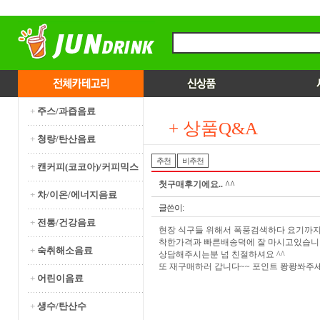
+
주스/과즙음료
+ 상품Q&A
+
청량/탄산음료
추천
비추천
+
캔커피(코코아)/커피믹스
첫구매후기에요.. ^^
+
차/이온/에너지음료
글쓴이:
+
전통/건강음료
현장 식구들 위해서 폭풍검색하다 요기까지 
착한가격과 빠른배송덕에 잘 마시고있습니
+
숙취해소음료
상담해주시는분 넘 친절하셔요 ^^
또 재구매하러 갑니다~~ 포인트 퐝퐝쏴주세
+
어린이음료
+
생수/탄산수