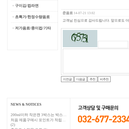
+
구이김/컵라면
준음료
14-07-21 13:02
+
초특가/한정수량음료
고객님 진심으로 감사드립니다. 앞으로도 
+
저가음료/종이컵/기타
이전글
다음글
추천
비추천
NEWS & NOTICES
200ml이하 작은캔 3박스는 박스…
처음 제품구매시 포인트가 적립…
(2)