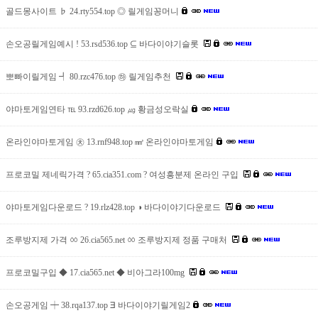
골드몽사이트 ♭ 24.rty554.top ◎ 릴게임꽁머니
손오공릴게임예시 ! 53.rsd536.top ⊆ 바다이야기슬롯
뽀빠이릴게임 ┩ 80.rzc476.top ㉻ 릴게임추천
야마토게임연타 ℡ 93.rzd626.top ㎍ 황금성오락실
온라인야마토게임 ㉩ 13.rnf948.top ㎣ 온라인야마토게임
프로코밀 제네릭가격 ? 65.cia351.com ? 여성흥분제 온라인 구입
야마토게임다운로드 ? 19.rlz428.top ◑ 바다이야기다운로드
조루방지제 가격 ㆀ 26.cia565.net ㆀ 조루방지제 정품 구매처
프로코밀구입 ◆ 17.cia565.net ◆ 비아그라100mg
손오공게임 ┿ 38.rqa137.top ∃ 바다이야기릴게임2