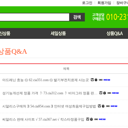
로그인
ㅣ
회원가입
ㅣ
장바구
 상품Q&A
제목
아드레닌 효능 ㉰ 62.cia351.com ㉰ 발기부전치료제 사는곳
성기능개선제 정품 가격 ┞ 73.cia312.com ┞ 비아그라 정품 판…
시알리스구매처 ∃ 54.cia954.com ∃ 인터넷 여성최음제구입방법
씨알리스 판매 사이트 √ 57.cia367.net √ 칵스타정품구입