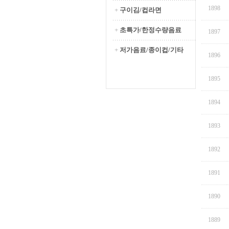
1898
+
구이김/컵라면
+
초특가/한정수량음료
1897
+
저가음료/종이컵/기타
1896
1895
1894
1893
1892
1891
1890
1889