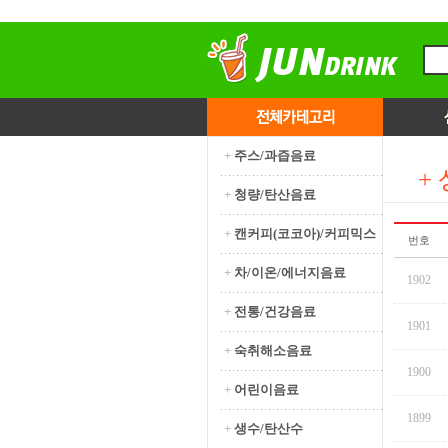
+
주스/과즙음료
+
+
청량/탄산음료
+
캔커피(코코아)/커피믹스
번호
+
차/이온/에너지음료
1902
+
전통/건강음료
1901
+
숙취해소음료
1900
+
어린이음료
1899
+
생수/탄산수