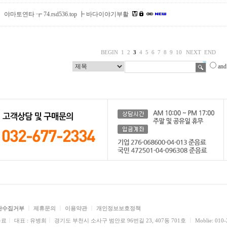
야마토연타 ┲ 74.rsd536.top ┣ 바다이야기부활
BEGIN
1
2
3
4
5
6
7
8
9
10
NEXT
END
and
ㅣ
ㅣ
ㅣ
단수집거부
제휴문의
이용약관
개인정보보호정책
ㅣ
ㅣ
ㅣ
음료
대표 : 유병희
경기도 부천시 소사구 범안로 96번길 23, 407동 701호
Moblie: 010