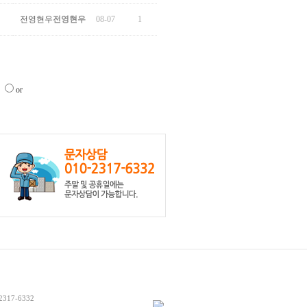
전영현우
전영현우
08-07
1
or
-2317-6332