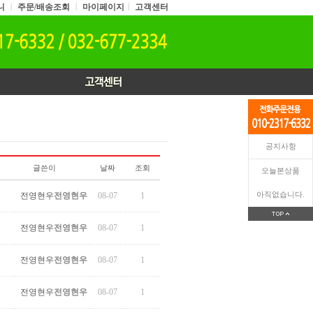
니
ㅣ
주문/배송조회
ㅣ
마이페이지
ㅣ
고객센터
공지사항
글쓴이
날짜
조회
오늘본상품
아직없습니다.
전영현우
전영현우
08-07
1
전영현우
전영현우
08-07
1
전영현우
전영현우
08-07
1
전영현우
전영현우
08-07
1