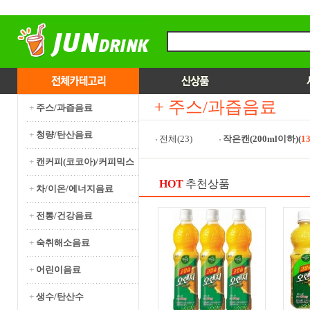
+ 주스/과즙음료
+
주스/과즙음료
+
청량/탄산음료
전체(23)
작은캔(200ml이하)(
1
+
캔커피(코코아)/커피믹스
HOT
추천상품
+
차/이온/에너지음료
+
전통/건강음료
+
숙취해소음료
+
어린이음료
+
생수/탄산수