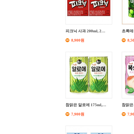
피크닉 사과 200ml, 2…
초록매실
8,900원
8,5
참맑은 알로에 175ml,…
참맑은 
7,900원
7,9