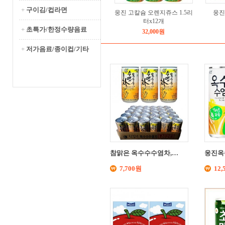
+
구이김/컵라면
웅진 고칼슘 오렌지쥬스 1.5리
웅진
터x12개
+
초특가/한정수량음료
32,000원
+
저가음료/종이컵/기타
참맑은 옥수수수염차,…
웅진옥
7,700원
12,