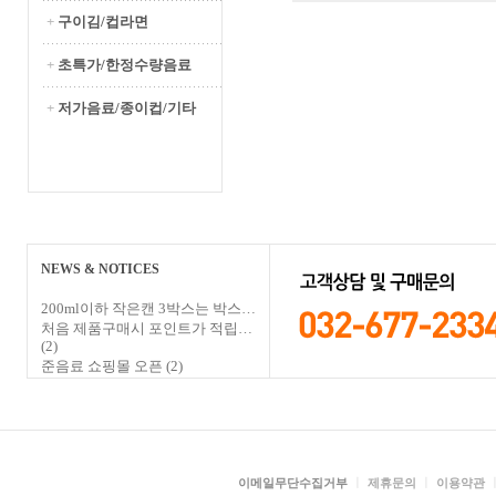
+
구이김/컵라면
+
초특가/한정수량음료
+
저가음료/종이컵/기타
NEWS & NOTICES
200ml이하 작은캔 3박스는 박스…
처음 제품구매시 포인트가 적립…
(2)
준음료 쇼핑몰 오픈
(2)
ㅣ
ㅣ
이메일무단수집거부
제휴문의
이용약관