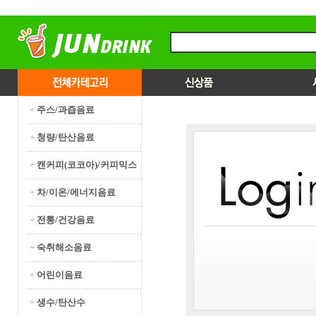
+
주스/과즙음료
+
청량/탄산음료
+
캔커피(코코아)/커피믹스
+
차/이온/에너지음료
+
전통/건강음료
+
숙취해소음료
+
어린이음료
+
생수/탄산수