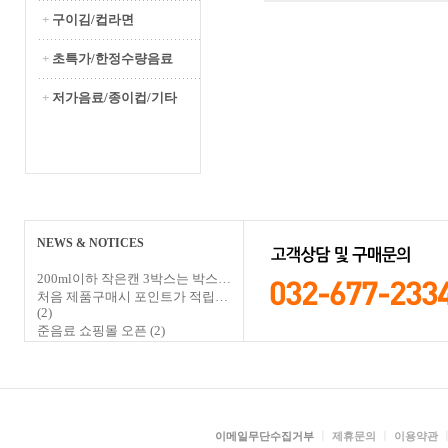
+
구이김/컵라면
+
초특가/한정수량음료
+
저가음료/종이컵/기타
NEWS & NOTICES
200ml이하 작은캔 3박스는 박스…
처음 제품구매시 포인트가 적립…
(2)
준음료 쇼핑몰 오픈
(2)
ㅣ
ㅣ
이메일무단수집거부
제휴문의
이용약관