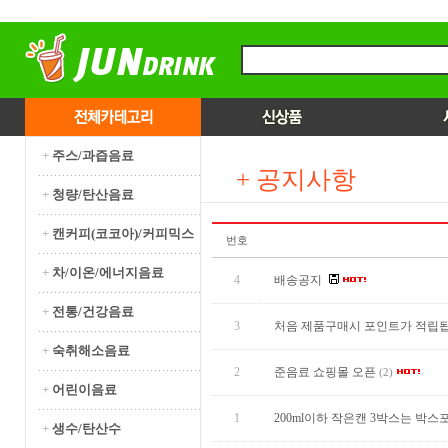
+
주스/과즙음료
+ 공지사항
+
청량/탄산음료
+
캔커피(코코아)/커피믹스
번호
+
차/이온/에너지음료
4
배송공지
+
전통/건강음료
3
처음 제품구매시 포인트가 적립됩
+
숙취해소음료
2
준음료 쇼핑몰 오픈
(2)
+
어린이음료
1
200ml이하 작은캔 3박스는 박
+
생수/탄산수