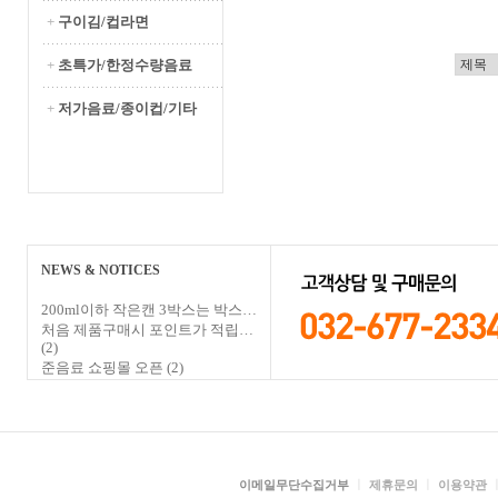
+
구이김/컵라면
+
초특가/한정수량음료
+
저가음료/종이컵/기타
NEWS & NOTICES
200ml이하 작은캔 3박스는 박스…
처음 제품구매시 포인트가 적립…
(2)
준음료 쇼핑몰 오픈
(2)
ㅣ
ㅣ
이메일무단수집거부
제휴문의
이용약관